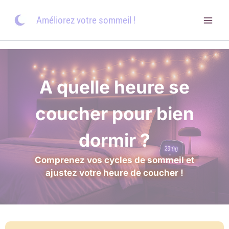
Aller
au
Améliorez votre sommeil !
contenu
A quelle heure se
coucher pour bien
dormir ?
Comprenez vos cycles de sommeil et
ajustez votre heure de coucher
!