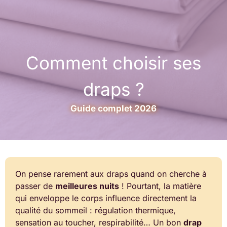
Comment choisir ses
draps ?
Guide complet 2026
On pense rarement aux draps quand on cherche à
passer de
meilleures nuits
! Pourtant, la matière
qui enveloppe le corps influence directement la
qualité du sommeil : régulation thermique,
sensation au toucher, respirabilité… Un bon
drap