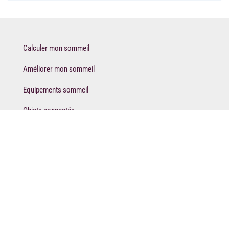
Calculer mon sommeil
Améliorer mon sommeil
Equipements sommeil
Objets connectés
Blog
Calculateur de sommeil
Diagnostic sommeil
Qui sommes-nous ?
Contact