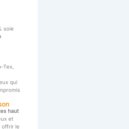
% soie
e
o-Tex,
ceux qui
ompromis
ison
tes haut
eux et
ffrir le