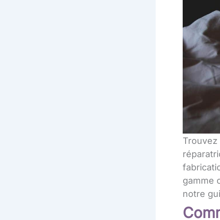
Trouvez 
réparatri
fabricati
gamme o
notre gu
Comme