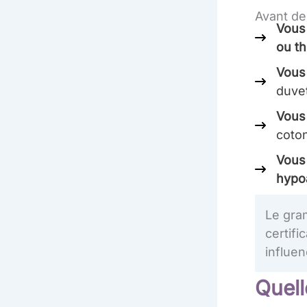
Avant de
Vous 
ou t
Vous 
duvet
Vous 
coto
Vous 
hypo
Le gram
certifi
influen
Quell