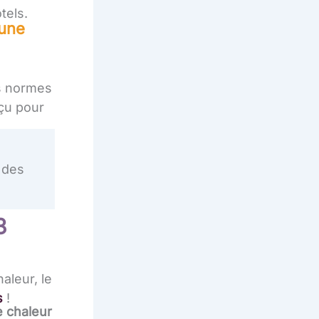
tels.
 une
s
es normes
çu pour
 des
3
aleur, le
s
!
 chaleur