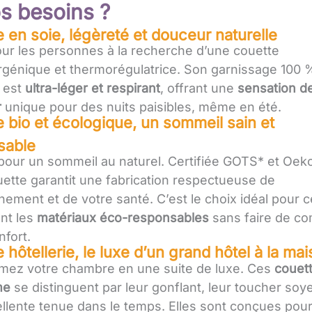
s besoins ?
 en soie
, légèreté et douceur naturelle
our les personnes à la recherche d’une couette
rgénique et thermorégulatrice. Son garnissage 100 
e est
ultra-léger et respirant
, offrant une
sensation d
r
unique pour des nuits paisibles, même en été.
 bio et écologique, un sommeil sain et
sable
 pour un sommeil au naturel. Certifiée GOTS* et Oek
uette garantit une fabrication respectueuse de
nement et de votre santé. C’est le choix idéal pour 
ent les
matériaux éco-responsables
sans faire de c
nfort.
 hôtellerie, le luxe d’un grand hôtel à la ma
mez votre chambre en une suite de luxe. Ces
couet
me
se distinguent par leur gonflant, leur toucher soy
llente tenue dans le temps. Elles sont conçues pour o