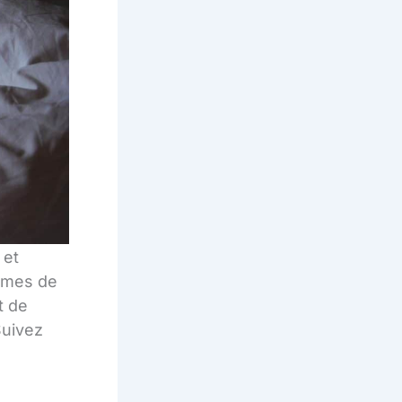
 et
ermes de
t de
uivez