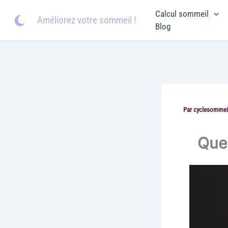
Aller
Calcul sommeil
au
Améliorez votre sommeil !
Blog
contenu
Par
cyclesommei
Quel