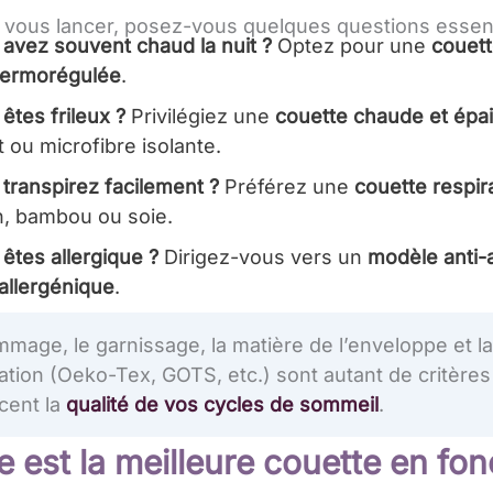
 vous lancer, posez-vous quelques questions essenti
avez souvent chaud la nuit ?
Optez pour une
couett
hermorégulée
.
êtes frileux ?
Privilégiez une
couette chaude et épa
 ou microfibre isolante.
transpirez facilement ?
Préférez une
couette respir
n, bambou ou soie.
êtes allergique ?
Dirigez-vous vers un
modèle anti-
allergénique
.
mage, le garnissage, la matière de l’enveloppe et la
cation (Oeko-Tex, GOTS, etc.) sont autant de critères
cent la
qualité de vos cycles de sommeil
.
e est la meilleure couette en fon