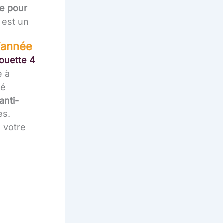
ie pour
est un
l’année
ouette 4
e à
té
anti-
es.
e votre