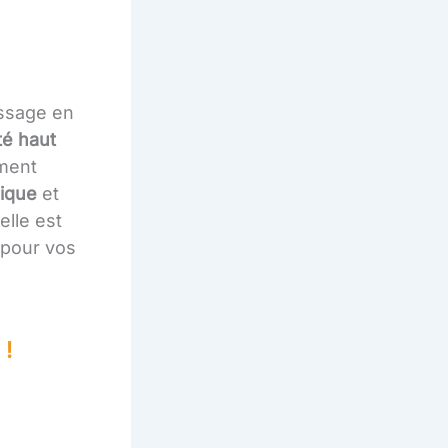
issage en
té haut
ement
ique
et
elle est
 pour vos
 !