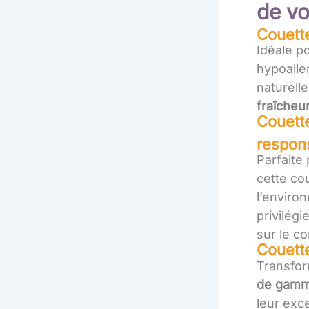
de vo
Couette
Idéale p
hypoalle
naturell
fraîcheu
Couette
respon
Parfaite
cette co
l’environ
privilégi
sur le co
Couette
Transfor
de gam
leur exce