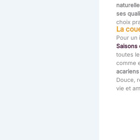
naturelle
ses qual
choix pra
La coue
Pour un 
Saisons
toutes l
comme e
acariens
Douce, re
vie et am