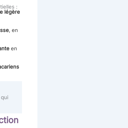
elles :
e légère
isse
, en
ante
en
acariens
 qui
ction