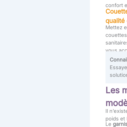
confort e
Couette
qualité
Mettez en
couettes 
sanitaire
vous ac
Connai
Essaye
solutio
Les m
modèl
Il n’exis
poids et 
Le
garni